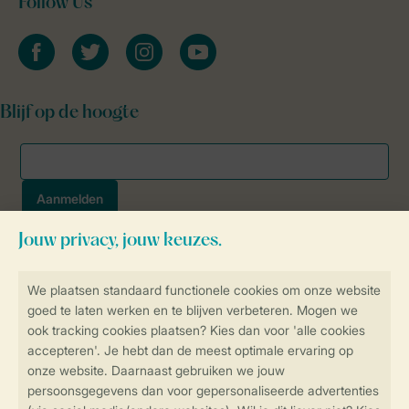
Follow Us
facebook
twitter
instagram
youtube
Blijf op de hoogte
Veilig en snel online boeken
SSL certificaat
Veilige gegevensoverdracht
Veilige betaling