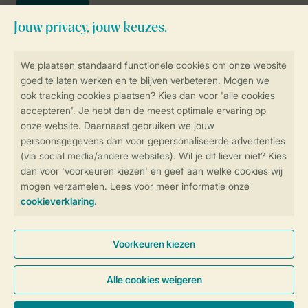
Veilig en snel online boeken
SSL certificaat
Veilige gegevensoverdracht
Veilige betaling
Controle over jouw gegevens &
privacy
Instellingen wijzigen
Algemene voorwaarden
Privacy notice
Cookies en banners