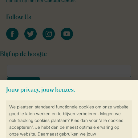
contact op met het
Contact Center
.
Follow Us
facebook
twitter
instagram
youtube
Blijf op de hoogte
Veilig en snel online boeken
SSL certificaat
Veilige gegevensoverdracht
Veilige betaling