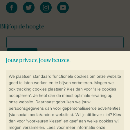
facebook
twitter
instagram
youtube
Blijf op de hoogte
Veilig en snel online boeken
SSL certificaat
Veilige gegevensoverdracht
Veilige betaling
Controle over jouw gegevens &