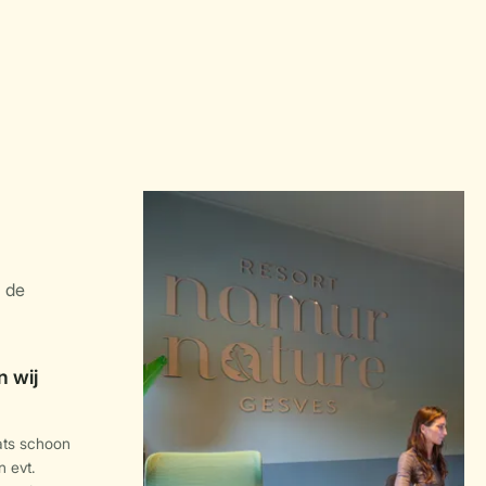
ats schoon
n evt.