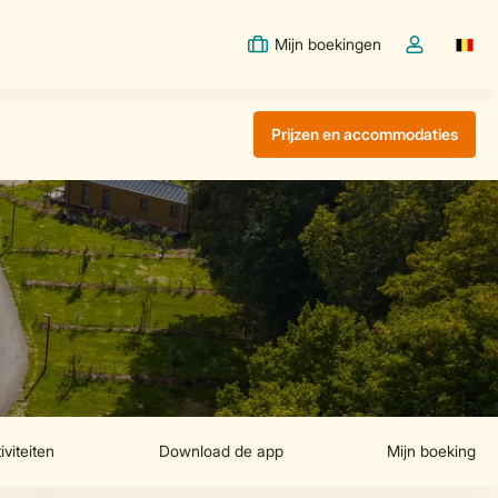
Mijn boekingen
Switc
Open de drop
Prijzen en accommodaties