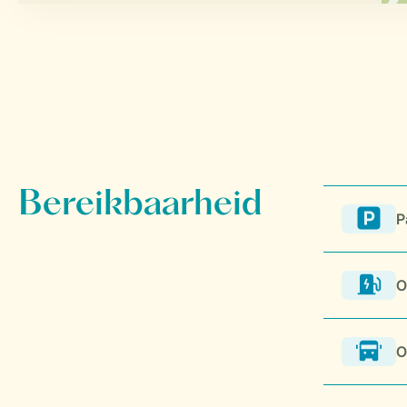
P
O
O