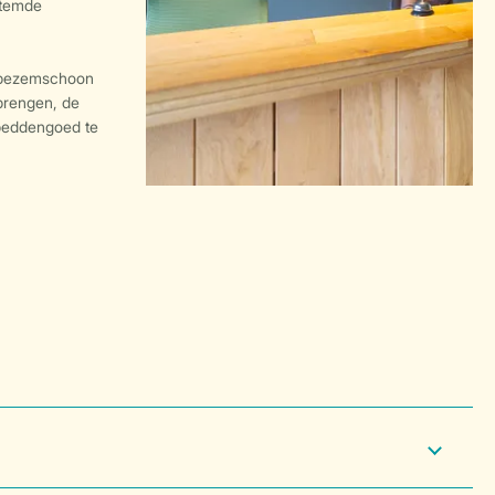
stemde
 bezemschoon
 brengen, de
 beddengoed te