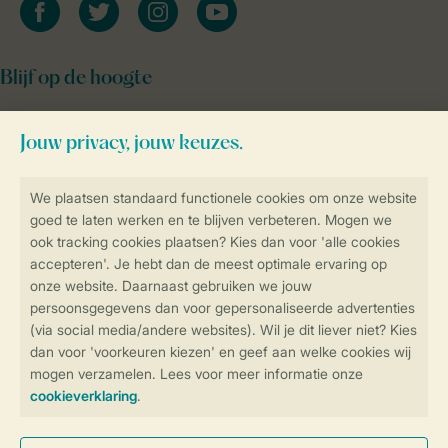
facebook
twitter
instagram
youtube
Blijf op de hoogte
Veilig en snel online boeken
SSL certificaat
Veilige gegevensoverdracht
Veilige betaling
Controle over jouw gegevens &