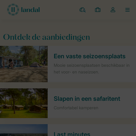
Campings
Mijn
Open
MEN
boekingen
de
dropdown
van
Ontdek de aanbiedingen
mijn
account
Een vaste seizoensplaats
Mooie seizoensplaatsen beschikbaar in
het voor- en naseizoen.
Slapen in een safaritent
Comfortabel kamperen
Last minutes