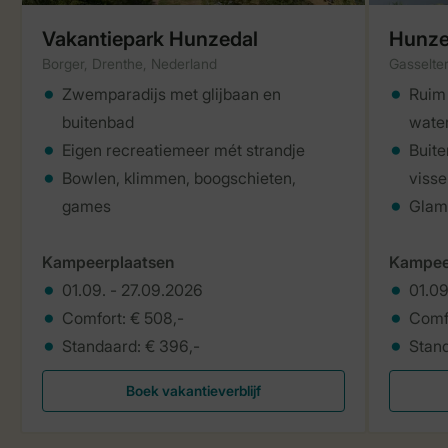
Vakantiepark Hunzedal
Hunze
Borger, Drenthe, Nederland
Gasselte
Zwemparadijs met glijbaan en
Ruim 
buitenbad
wate
Eigen recreatiemeer mét strandje
Buit
Bowlen, klimmen, boogschieten,
visse
games
Glamp
Kampeerplaatsen
Kampee
01.09. - 27.09.2026
01.09
Comfort: € 508,-
Comfo
Standaard: € 396,-
Stand
Boek vakantieverblijf