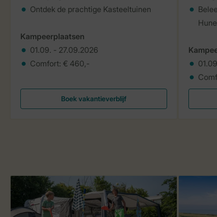
Ontdek de prachtige Kasteeltuinen
Belee
Hun
Kampeerplaatsen
01.09. - 27.09.2026
Kampee
Comfort: € 460,-
01.09
Comf
Boek vakantieverblijf