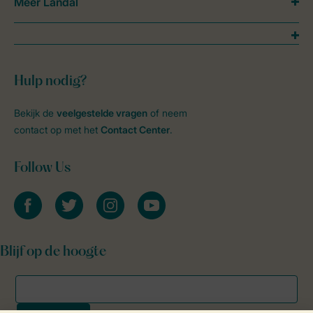
Meer Landal
Hulp nodig?
Bekijk de
veelgestelde vragen
of neem
contact op met het
Contact Center
.
Follow Us
facebook
twitter
instagram
youtube
Blijf op de hoogte