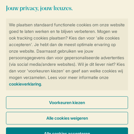
Veilig en snel online boeken
SSL certificaat
Veilige gegevensoverdracht
Veilige betaling
Controle over jouw gegevens &
privacy
Instellingen wijzigen
Algemene voorwaarden
Privacy notice
Cookies en banners
Disclaimer
Toegankelijkheid
© 2026 Landal