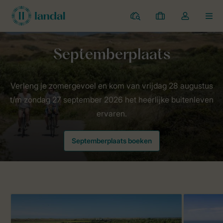
Campings
Mijn
Open
MEN
boekingen
de
dropdown
van
Landal Camping
Aanbiedingen
Septemberplaats
mijn
account
Verleng je zomergevoel en kom van vrijdag 28 augustus
t/m zondag 27 september 2026 het heerlijke buitenleven
ervaren.
Septemberplaats boeken