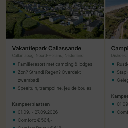
Vakantiepark Callassande
Campi
Callantsoog, Noord-Holland, Nederland
Dishoek,
Familieresort met camping & lodges
Rusti
Zon? Strand! Regen? Overdekt
Stap 
zwembad!
Geleg
Speeltuin, trampoline, jeu de boules
Kampee
Kampeerplaatsen
01.09
01.09. - 27.09.2026
Comf
Comfort: € 564,-
Comfort Royal: € 618,-