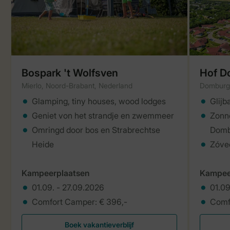
Bospark 't Wolfsven
Hof D
Mierlo, Noord-Brabant, Nederland
Domburg,
Glamping, tiny houses, wood lodges
Glijb
Geniet von het strandje en zwemmeer
Zonne
Omringd door bos en Strabrechtse
Domb
Heide
Zóvee
Kampeerplaatsen
Kampee
01.09. - 27.09.2026
01.09
Comfort Camper: € 396,-
Comfo
Boek vakantieverblijf