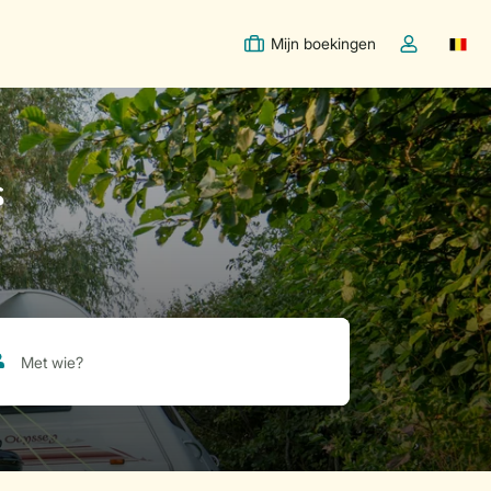
Mijn boekingen
Switc
Open de drop