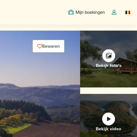
Mijn boekingen
Switc
Open de drop