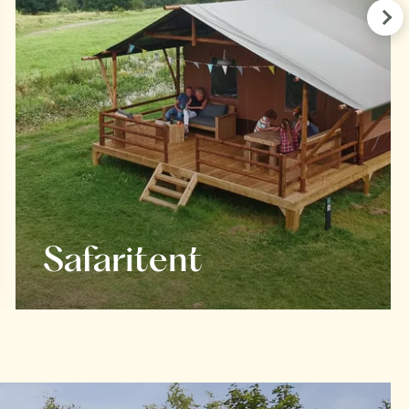
Pre
Safaritent