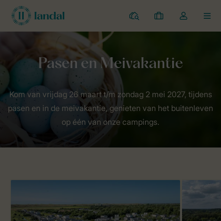
Campings
Mijn
Open
MEN
boekingen
de
dropdown
van
Landal Camping
Aanbiedingen
Pasen & Meivakantie
mijn
account
Kom van vrijdag 26 maart t/m zondag 2 mei 2027, tijdens
pasen en in de meivakantie, genieten van het buitenleven
op één van onze campings.