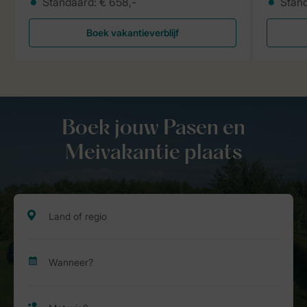
Standaard: € 658,-
Stand
Boek vakantieverblijf
Boek jouw Pasen en
Meivakantie plaats