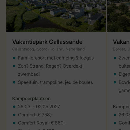
Vakantiepark Callassande
Vakan
Callantsoog, Noord-Holland, Nederland
Borger, 
Familieresort met camping & lodges
Zwemp
Zon? Strand! Regen? Overdekt
buit
zwembad!
Eigen
Speeltuin, trampoline, jeu de boules
Bowle
game
Kampeerplaatsen
26.03. - 02.05.2027
Kampee
Comfort: € 758,-
26.03
Comfort Royal: € 860,-
Comfo