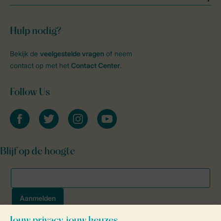
Hulp nodig?
Bekijk de
veelgestelde vragen
of neem
contact op met het
Contact Center
.
Follow Us
facebook
twitter
instagram
youtube
Blijf op de hoogte