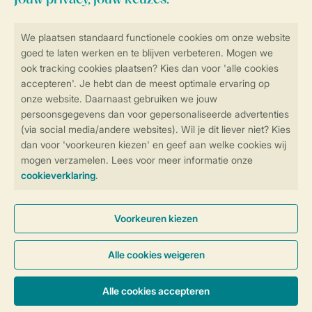
Veilig en snel online boeken
SSL certificaat
Veilige gegevensoverdracht
Veilige betaling
Controle over jouw gegevens &
privacy
Instellingen wijzigen
Algemene voorwaarden
Privacy notice
Cookies en banners
Disclaimer
Toegankelijkheid
© 2026 Landal