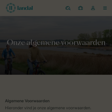
Campings
Mijn
Open
MEN
boekingen
de
dropdown
van
Landal Camping
Over Landal
Algemene Voorwaarden
mijn
account
Algemene Voorwaarden
Hieronder vind je onze algemene voorwaarden.