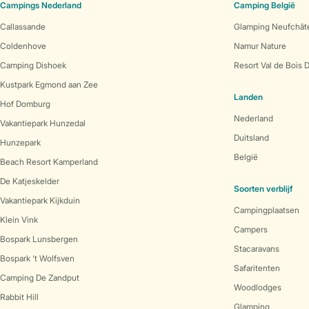
Campings Nederland
Camping België
Callassande
Glamping Neufchât
Coldenhove
Namur Nature
Camping Dishoek
Resort Val de Bois 
Kustpark Egmond aan Zee
Landen
Hof Domburg
Nederland
Vakantiepark Hunzedal
Duitsland
Hunzepark
België
Beach Resort Kamperland
De Katjeskelder
Soorten verblijf
Vakantiepark Kijkduin
Campingplaatsen
Klein Vink
Campers
Bospark Lunsbergen
Stacaravans
Bospark 't Wolfsven
Safaritenten
Camping De Zandput
Woodlodges
Rabbit Hill
Glamping