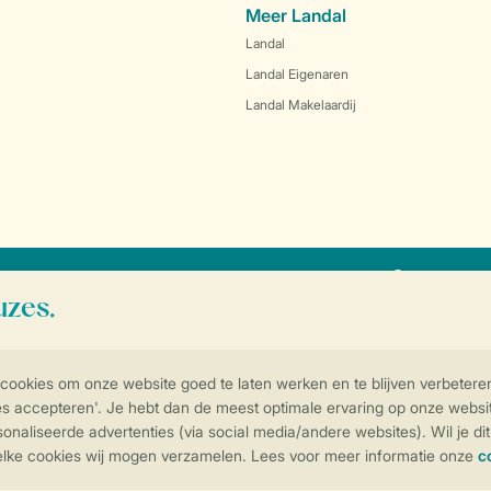
Meer Landal
Landal
Landal Eigenaren
Landal Makelaardij
SSL certif
Controle over jouw gegevens & privac
Instellingen wijzigen
arden
Privacy notice
Cookies en banners
Disclaimer
Toegankelijkheid