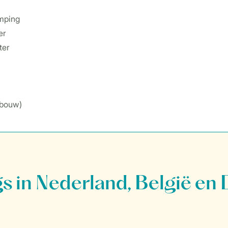
mping
er
ter
ebouw)
 in Nederland, België en 