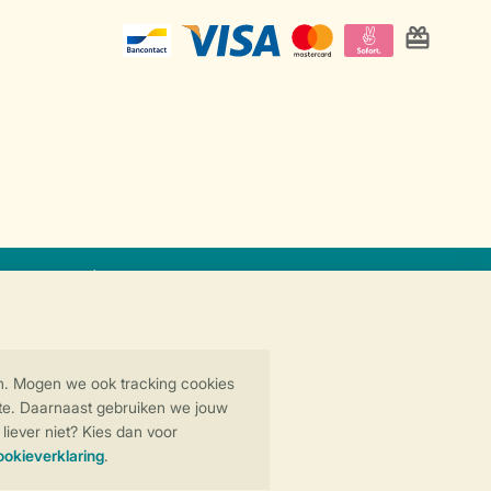
icaat
Veilige gegevensoverdracht
Veilige betaling
y
© 2026 Landal