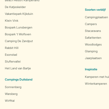
Beach Resort Kamperland
De Katjeskelder
Soorten verblijf
Vakantiepark Kijkduin
Campingplaatsen
Klein Vink
Campers
Bospark Lunsbergen
Stacaravans
Bospark 't Wolfsven
Safaritenten
Camping De Zandput
Woodlodges
Rabbit Hill
Glamping
Esonstad
Jaarplaatsen
Sluftervallei
Het Land van Bartje
Inspiratie
Kamperen met hui
Campings Duitsland
Winterkamperen
Sonnenberg
Warsberg
Wirfttal