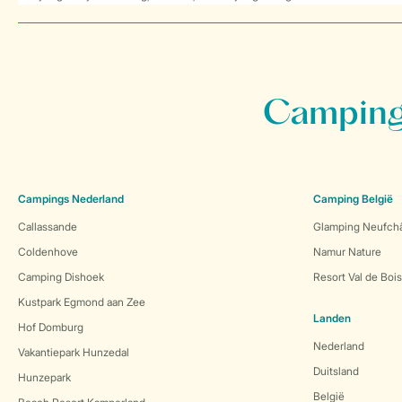
Campings
Campings Nederland
Camping België
Callassande
Glamping Neufch
Coldenhove
Namur Nature
Camping Dishoek
Resort Val de Boi
Kustpark Egmond aan Zee
Landen
Hof Domburg
Nederland
Vakantiepark Hunzedal
Duitsland
Hunzepark
België