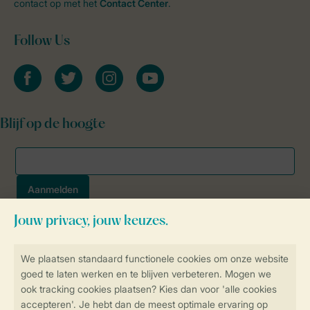
contact op met het
Contact Center
.
Follow Us
facebook
twitter
instagram
youtube
Blijf op de hoogte
Veilig en snel online boeken
SSL certificaat
Veilige gegevensoverdracht