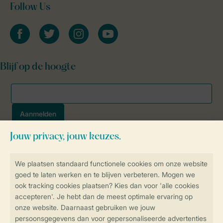
Follow Us
facebook
twitter
instagram
youtube
Blijf op de hoogte
Veilig en snel online boeken
SSL certificaat
Veilige gegevensoverdracht
Veilige betaling