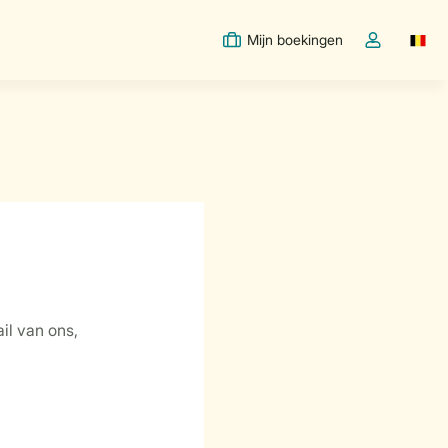
Mijn boekingen
Switc
Open de drop