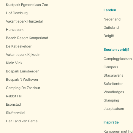
Kustpark Egmond aan Zee
Landen
Hof Domburg
Nederland
Vakantiepark Hunzedal
Duitsland
Hunzepark
België
Beach Resort Kamperland
De Katjeskelder
Soorten verblijf
Vakantiepark Kijkduin
Campingplaatsen
Klein Vink
Campers
Bospark Lunsbergen
Stacaravans
Bospark 't Wolfsven
Safaritenten
Camping De Zandput
Woodlodges
Rabbit Hill
Glamping
Esonstad
Jaarplaatsen
Sluftervallei
Het Land van Bartje
Inspiratie
Kamperen met hui