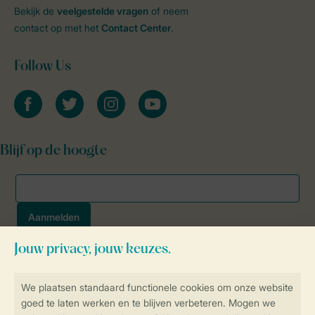
Bekijk de
veelgestelde vragen
of neem
contact op met het
Contact Center
.
Follow Us
facebook
twitter
instagram
youtube
Blijf op de hoogte
Veilig en snel online boeken
SSL certificaat