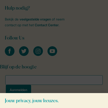
Hulp nodig?
Bekijk de
veelgestelde vragen
of neem
contact op met het
Contact Center
.
Follow Us
facebook
twitter
instagram
youtube
Blijf op de hoogte