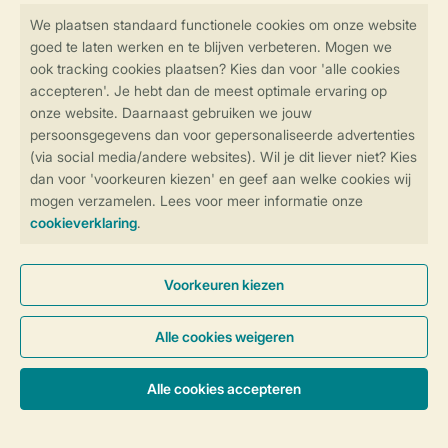
Veilig en snel online boeken
SSL certificaat
Veilige gegevensoverdracht
Veilige betaling
Controle over jouw gegevens &
privacy
Instellingen wijzigen
Algemene voorwaarden
Privacy notice
Cookies en banners
Disclaimer
Toegankelijkheid
© 2026 Landal