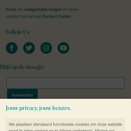
Bekijk de
veelgestelde vragen
of neem
contact op met het
Contact Center
.
Follow Us
facebook
twitter
instagram
youtube
Blijf op de hoogte
Veilig en snel online boeken
SSL certificaat