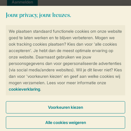
Veilig en snel online boeken
SSL certificaat
Veilige gegevensoverdracht
Veilige betaling
Controle over jouw gegevens &
privacy
Instellingen wijzigen
Algemene voorwaarden
Privacy notice
Cookies en banners
Disclaimer
Toegankelijkheid
© 2026 Landal