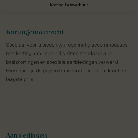
Kortingenoverzicht
Landal Camping
Over Landal
Kortingen
Speciaal voor u bieden wij regelmatig accommodaties
met korting aan. In de prijs zitten standaard alle
basiskortingen en speciale aanbiedingen verwerkt.
Hierdoor zijn de prijzen transparant en ziet u direct de
laagste prijs.
Aanbiedingen