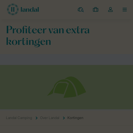
Campings
Mijn
Open
MEN
boekingen
de
dropdown
Profiteer van extra
van
mijn
kortingen
account
Landal Camping
Over Landal
Kortingen