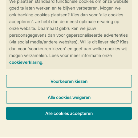
Veilig en snel online boeken
SSL certificaat
Veilige gegevensoverdracht
Veilige betaling
Controle over jouw gegevens &
privacy
Instellingen wijzigen
Algemene voorwaarden
Privacy notice
Cookies en banners
Disclaimer
Toegankelijkheid
© 2026 Landal