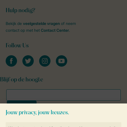
Hulp nodig?
Bekijk de
veelgestelde vragen
of neem
contact op met het
Contact Center
.
Follow Us
facebook
twitter
instagram
youtube
Blijf op de hoogte