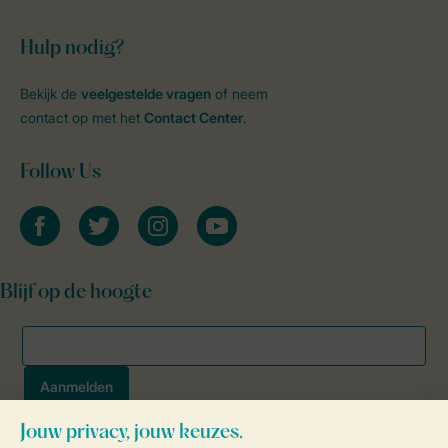
Hulp nodig?
Bekijk de
veelgestelde vragen
of neem
contact op met het
Contact Center
.
Follow Us
facebook
twitter
instagram
youtube
Blijf op de hoogte