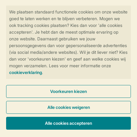
Veilig en snel online boeken
SSL certificaat
Veilige gegevensoverdracht
Veilige betaling
Controle over jouw gegevens &
privacy
Instellingen wijzigen
Algemene voorwaarden
Privacy notice
Cookies en banners
Disclaimer
Toegankelijkheid
© 2026 Landal