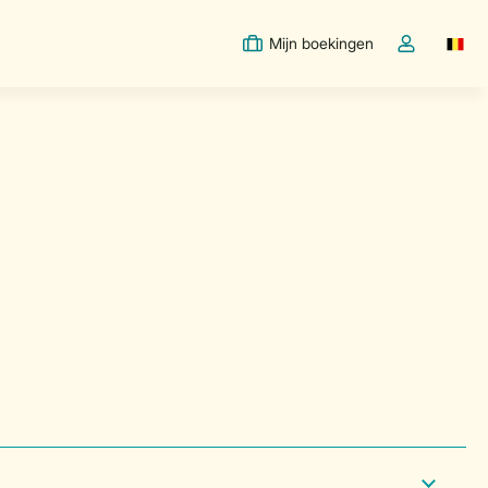
Mijn boekingen
Switc
Open de drop