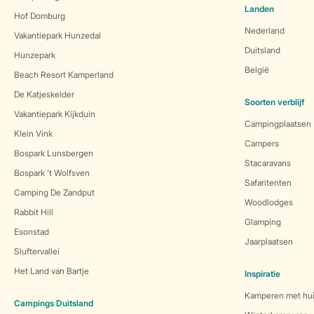
Landen
Hof Domburg
Nederland
Vakantiepark Hunzedal
Duitsland
Hunzepark
België
Beach Resort Kamperland
De Katjeskelder
Soorten verblijf
Vakantiepark Kijkduin
Campingplaatsen
Klein Vink
Campers
Bospark Lunsbergen
Stacaravans
Bospark 't Wolfsven
Safaritenten
Camping De Zandput
Woodlodges
Rabbit Hill
Glamping
Esonstad
Jaarplaatsen
Sluftervallei
Het Land van Bartje
Inspiratie
Kamperen met hui
Campings Duitsland