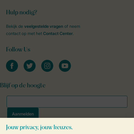
Hulp nodig?
Bekijk de
veelgestelde vragen
of neem
contact op met het
Contact Center
.
Follow Us
facebook
twitter
instagram
youtube
Blijf op de hoogte