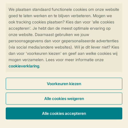
Veilig en snel online boeken
SSL certificaat
Veilige gegevensoverdracht
Veilige betaling
Controle over jouw gegevens &
privacy
Instellingen wijzigen
Algemene voorwaarden
Privacy notice
Cookies en banners
Disclaimer
Toegankelijkheid
© 2026 Landal