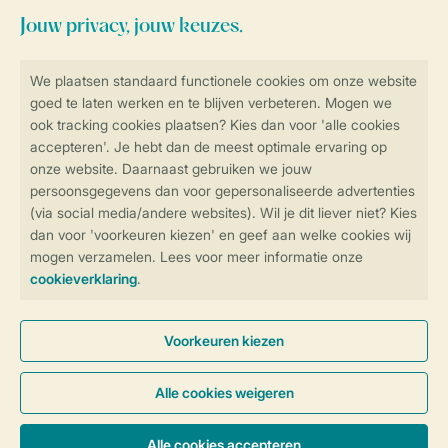
Veilig en snel online boeken
SSL certificaat
Veilige gegevensoverdracht
Veilige betaling
Controle over jouw gegevens &
privacy
Instellingen wijzigen
Algemene voorwaarden
Privacy notice
Cookies en banners
Disclaimer
Toegankelijkheid
© 2026 Landal