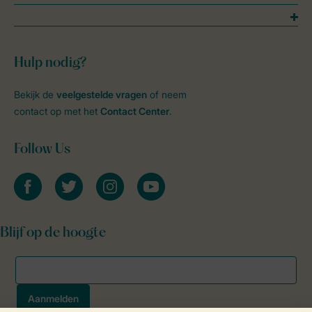
Hulp nodig?
Bekijk de
veelgestelde vragen
of neem
contact op met het
Contact Center
.
Follow Us
facebook
twitter
instagram
youtube
Blijf op de hoogte