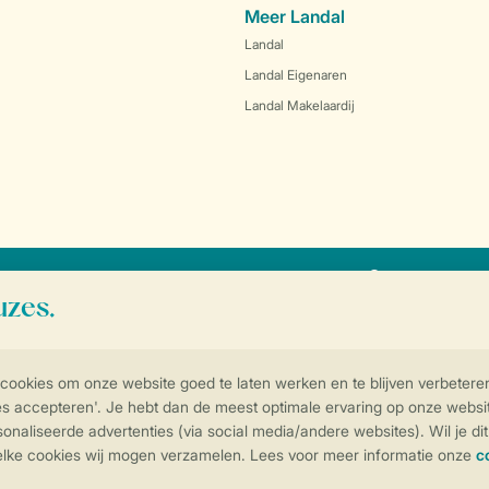
Meer Landal
Landal
Landal Eigenaren
Landal Makelaardij
SSL certifica
Controle over jouw gegevens & privac
Instellingen wijzigen
arden
Privacy notice
Cookies en banners
Disclaimer
Toegankelijkheid