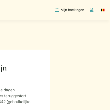
Mijn boekingen
Switc
Open de drop