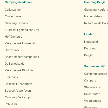
Campings Nederland
Camping België
Callassande
Glamping Neufch
Coldenhove
Namur Nature
Camping Dishoek
Resort Val de Boi
Kustpark Egmond aan Zee
Landen
Hof Domburg
Nederland
Vakantiepark Hunzedal
Duitsland
Hunzepark
België
Beach Resort Kamperland
De Katjeskelder
Soorten verblijf
Vakantiepark Kijkduin
Campingplaatsen
Klein Vink
Campers
Bospark Lunsbergen
Stacaravans
Bospark 't Wolfsven
Safaritenten
Camping De Zandput
Woodlodges
Rabbit Hill
Glamping