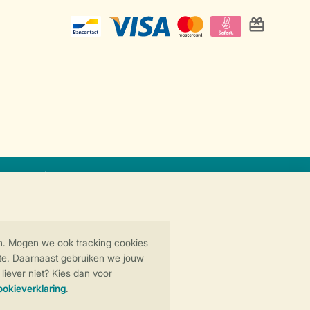
at
Veilige gegevensoverdracht
Veilige betaling
y
© 2026 Landal