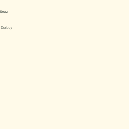
âteau
s Durbuy