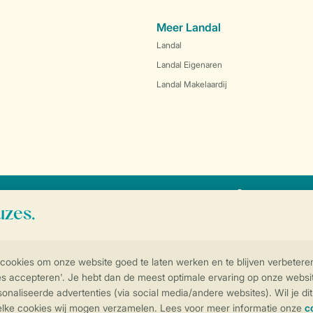
Meer Landal
Landal
Landal Eigenaren
Landal Makelaardij
SSL certifica
Controle over jouw gegevens & privac
Instellingen wijzigen