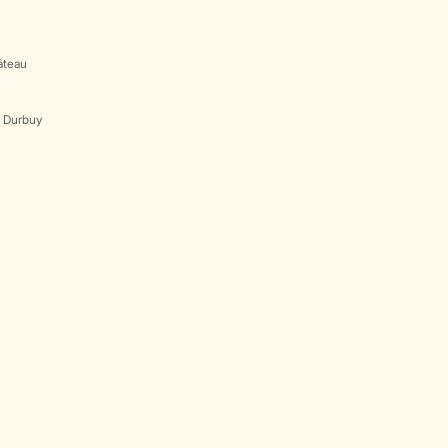
âteau
s Durbuy