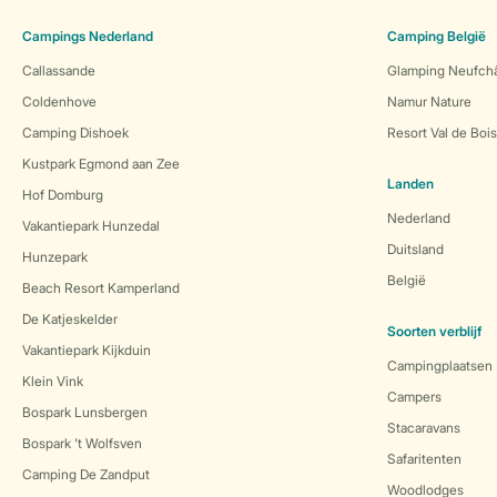
Campings Nederland
Camping België
Callassande
Glamping Neufch
Coldenhove
Namur Nature
Camping Dishoek
Resort Val de Boi
Kustpark Egmond aan Zee
Landen
Hof Domburg
Nederland
Vakantiepark Hunzedal
Duitsland
Hunzepark
België
Beach Resort Kamperland
De Katjeskelder
Soorten verblijf
Vakantiepark Kijkduin
Campingplaatsen
Klein Vink
Campers
Bospark Lunsbergen
Stacaravans
Bospark 't Wolfsven
Safaritenten
Camping De Zandput
Woodlodges