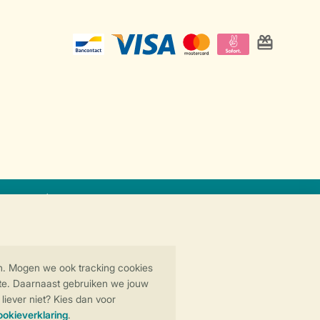
at
Veilige gegevensoverdracht
Veilige betaling
y