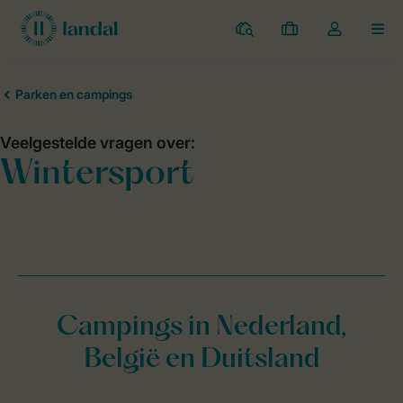
Campings
Mijn
Open
MEN
boekingen
de
dropdown
van
mijn
account
Campings in Nederland,
België en Duitsland