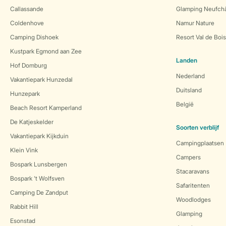
Callassande
Glamping Neufch
Coldenhove
Namur Nature
Camping Dishoek
Resort Val de Boi
Kustpark Egmond aan Zee
Landen
Hof Domburg
Nederland
Vakantiepark Hunzedal
Duitsland
Hunzepark
België
Beach Resort Kamperland
De Katjeskelder
Soorten verblijf
Vakantiepark Kijkduin
Campingplaatsen
Klein Vink
Campers
Bospark Lunsbergen
Stacaravans
Bospark 't Wolfsven
Safaritenten
Camping De Zandput
Woodlodges
Rabbit Hill
Glamping
Esonstad