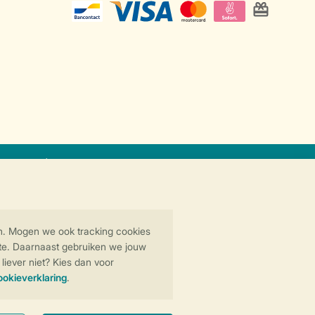
at
Veilige gegevensoverdracht
Veilige betaling
y
© 2026 Landal