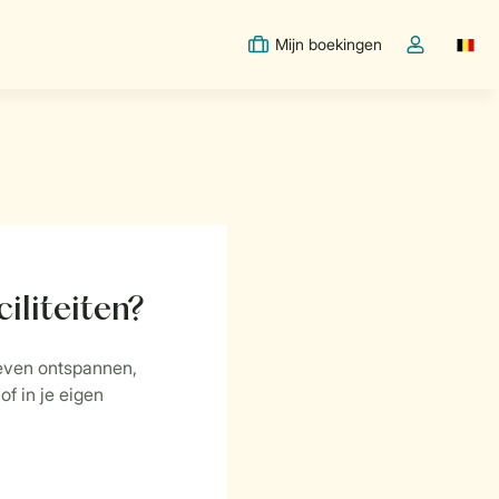
Mijn boekingen
Switc
Open de drop