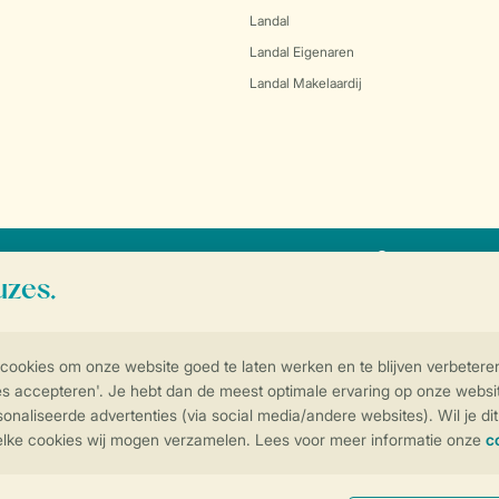
Landal
Landal Eigenaren
Landal Makelaardij
SSL certifica
Controle over jouw gegevens & privac
Instellingen wijzigen
arden
Privacy notice
Cookies en banners
Disclaimer
Toegankelijkheid