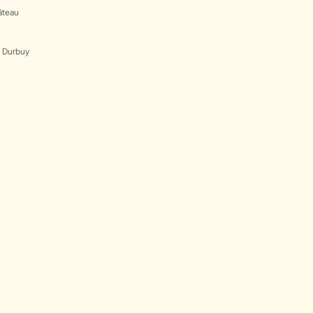
âteau
s Durbuy