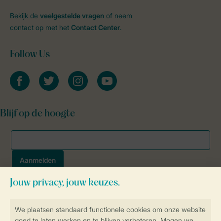
Bekijk de
veelgestelde vragen
of neem
contact op met het
Contact Center
.
Follow Us
facebook
twitter
instagram
youtube
Blijf op de hoogte
Veilig en snel online boeken
SSL certificaat