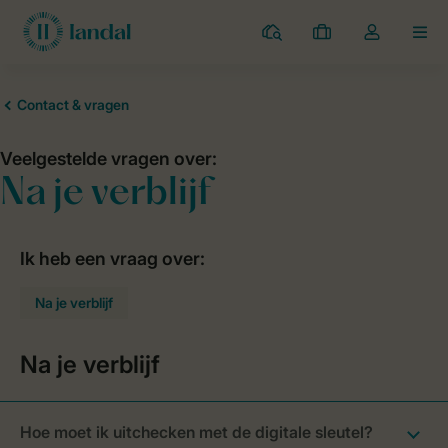
Campings
Mijn
Open
MEN
boekingen
de
dropdown
van
mijn
account
Hoe moet ik uitchecken met de digitale sleutel?