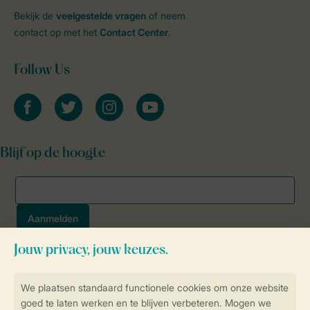
Bekijk de
veelgestelde vragen
of neem
contact op met het
Contact Center
.
Follow Us
facebook
twitter
instagram
youtube
Blijf op de hoogte
Veilig en snel online boeken
SSL certificaat