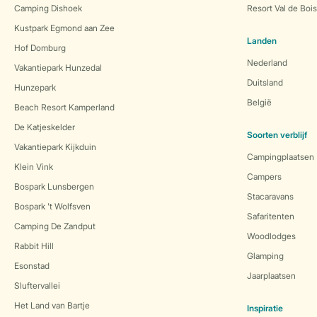
Camping Dishoek
Resort Val de Boi
Kustpark Egmond aan Zee
Landen
Hof Domburg
Nederland
Vakantiepark Hunzedal
Duitsland
Hunzepark
België
Beach Resort Kamperland
De Katjeskelder
Soorten verblijf
Vakantiepark Kijkduin
Campingplaatsen
Klein Vink
Campers
Bospark Lunsbergen
Stacaravans
Bospark 't Wolfsven
Safaritenten
Camping De Zandput
Woodlodges
Rabbit Hill
Glamping
Esonstad
Jaarplaatsen
Sluftervallei
Het Land van Bartje
Inspiratie