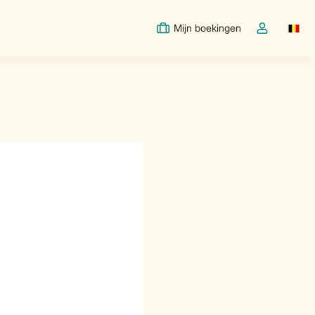
Mijn boekingen
Switc
Open de drop