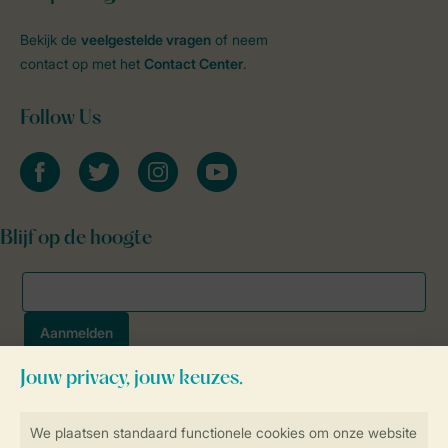
Bekijk de
veelgestelde vragen
of neem
contact op met het
Contact Center
.
Follow Us
facebook
twitter
instagram
youtube
Blijf op de hoogte
Veilig en snel online boeken