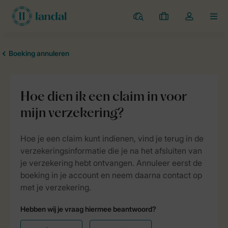
Campings
Mijn
Open
MEN
boekingen
de
dropdown
van
mijn
account