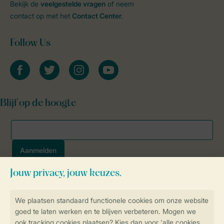
Bekijk de
veelgestelde vragen
of neem
contact op met het
Contact Center
.
Follow Us
facebook
twitter
instagram
youtube
Blijf op de hoogte
Veilig en snel online boeken
SSL certificaat