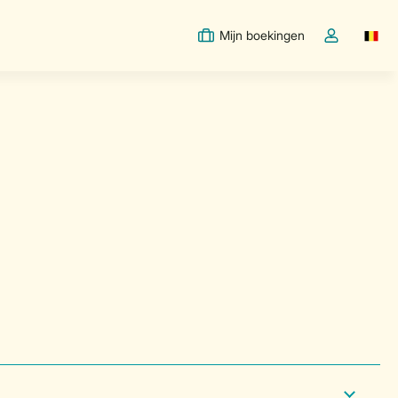
Mijn boekingen
Switc
Open de drop