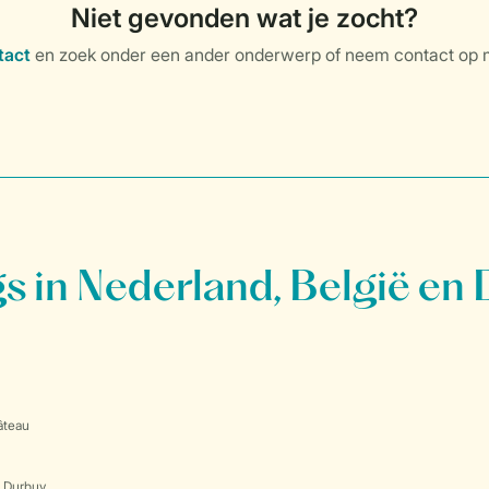
 in Nederland, België en 
âteau
s Durbuy