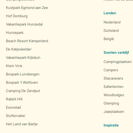
Kustpark Egmond aan Zee
Landen
Hof Domburg
Nederland
Vakantiepark Hunzedal
Duitsland
Hunzepark
België
Beach Resort Kamperland
De Katjeskelder
Soorten verblijf
Vakantiepark Kijkduin
Campingplaatsen
Klein Vink
Campers
Bospark Lunsbergen
Stacaravans
Bospark 't Wolfsven
Safaritenten
Camping De Zandput
Woodlodges
Rabbit Hill
Glamping
Esonstad
Jaarplaatsen
Sluftervallei
Het Land van Bartje
Inspiratie