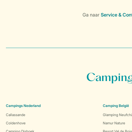
Campings
Campings Nederland
Camping België
Callassande
Glamping Neufch
Coldenhove
Namur Nature
Camping Dishoek
Resort Val de Boi