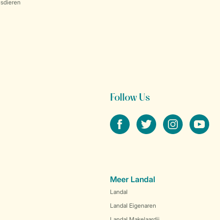
sdieren
Follow Us
facebook
twitter
instagram
youtube
Meer Landal
Landal
Landal Eigenaren
Landal Makelaardij