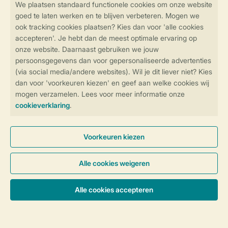
SSL certificaat
Veilige gegevensoverdracht
Veilige betaling
Controle over jouw gegevens &
privacy
Instellingen wijzigen
Algemene voorwaarden
Privacy notice
Cookies en banners
Disclaimer
Toegankelijkheid
© 2026 Landal