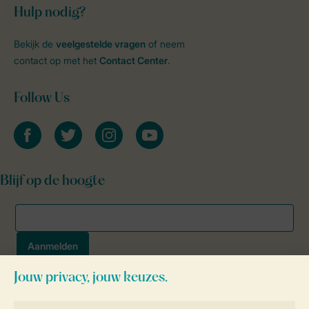
Hulp nodig?
Bekijk de
veelgestelde vragen
of neem
contact op met het
Contact Center
.
Follow Us
facebook
twitter
instagram
youtube
Blijf op de hoogte
Veilig en snel online boeken