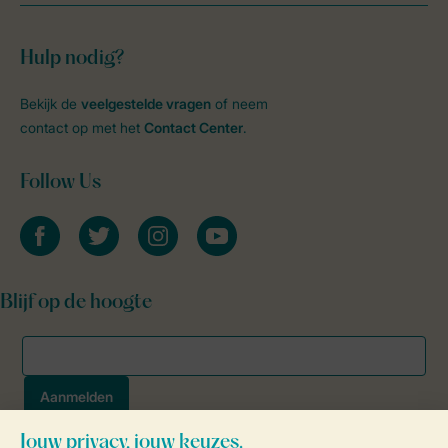
Hulp nodig?
Bekijk de
veelgestelde vragen
of neem
contact op met het
Contact Center
.
Follow Us
facebook
twitter
instagram
youtube
Blijf op de hoogte