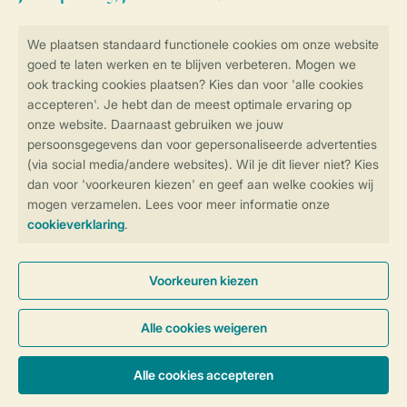
Veilig en snel online boeken
SSL certificaat
Veilige gegevensoverdracht
Veilige betaling
Controle over jouw gegevens &
privacy
Instellingen wijzigen
Algemene voorwaarden
Privacy notice
Cookies en banners
Disclaimer
Toegankelijkheid
© 2026 Landal