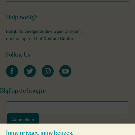
Hulp nodig?
Bekijk de
veelgestelde vragen
of neem
contact op met het
Contact Center
.
Follow Us
facebook
twitter
instagram
youtube
Blijf op de hoogte