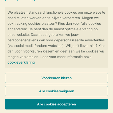
Veilig en snel online boeken
SSL certificaat
Veilige gegevensoverdracht
Veilige betaling
Controle over jouw gegevens &
privacy
Instellingen wijzigen
Algemene voorwaarden
Privacy notice
Cookies en banners
Disclaimer
Toegankelijkheid
© 2026 Landal