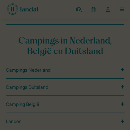
Campings
Mijn
Open
MEN
boekingen
de
dropdown
van
Landal Camping
Over Landal
Klachtenprocedure
mijn
Campings in Nederland,
account
België en Duitsland
Campings Nederland
Campings Duitsland
Camping België
Landen