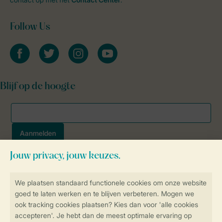
Follow Us
facebook
twitter
instagram
youtube
Blijf op de hoogte
Veilig en snel online boeken
SSL certificaat
Veilige gegevensoverdracht
Veilige betaling