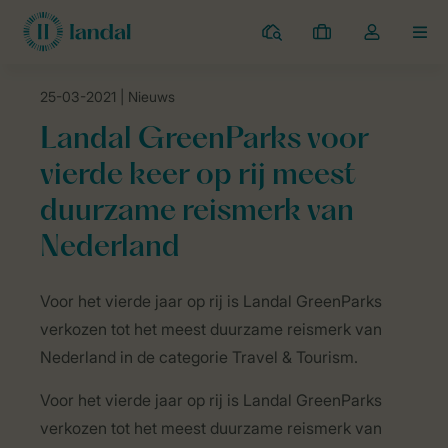
Campings
Mijn
Open
MEN
boekingen
de
dropdown
25-03-2021
| Nieuws
van
Landal Camping
Nieuws
Landal GreenParks voor vierde keer op r
mijn
Landal GreenParks voor
account
vierde keer op rij meest
duurzame reismerk van
Nederland
Experience
Voor het vierde jaar op rij is Landal GreenParks
MDN
verkozen tot het meest duurzame reismerk van
2020
Nederland in de categorie Travel & Tourism.
Voor het vierde jaar op rij is Landal GreenParks
verkozen tot het meest duurzame reismerk van