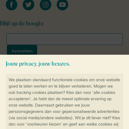
facebook
twitter
instagram
youtube
Blijf op de hoogte
Veilig en snel online boeken
SSL certificaat
Veilige gegevensoverdracht
Veilige betaling
Controle over jouw gegevens &