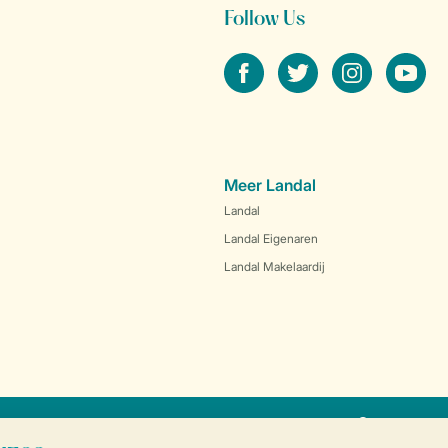
Follow Us
facebook
twitter
instagram
youtube
Meer Landal
Landal
Landal Eigenaren
Landal Makelaardij
SSL certif