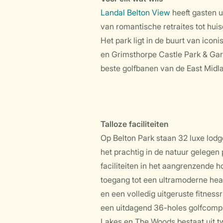
Landal Belton View
heeft gasten u
van romantische retraites tot huis
Het park ligt in de buurt van ico
en Grimsthorpe Castle Park & Gard
beste golfbanen van de East Midla
Talloze faciliteiten
Op Belton Park staan 32 luxe lod
het prachtig in de natuur gelegen
faciliteiten in het aangrenzende h
toegang tot een ultramoderne he
en een volledig uitgeruste fitnes
een uitdagend 36-holes golfcomple
Lakes en The Woods bestaat uit t