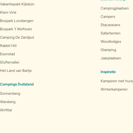
Vakantiepark Kijkduin
Campingplaatsen
Klein Vink
Campers
Bospark Lunsbergen
Stacaravans
Bospark 't Wolfsven
Safaritenten
Camping De Zandput
Woodlodges
Rabbit Hill
Glamping
Esonstad
Jaarplaatsen
Sluftervallei
Het Land van Bartje
Inspiratie
Kamperen met huis
Campings Duitsland
Winterkamperen
Sonnenberg
Warsberg
Wirfttal