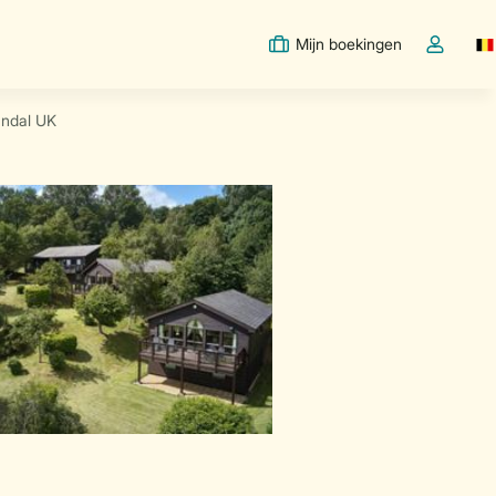
Mijn boekingen
Sw
Open de d
andal UK