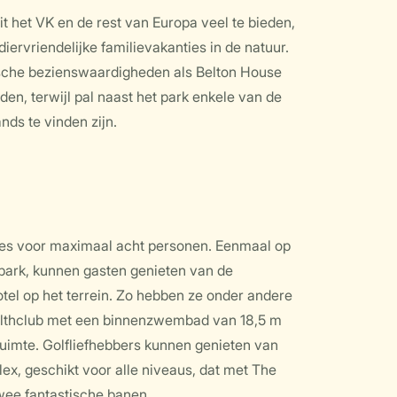
it het VK en de rest van Europa veel te bieden,
diervriendelijke familievakanties in de natuur.
nische bezienswaardigheden als Belton House
en, terwijl pal naast het park enkele van de
nds te vinden zijn.
ges voor maximaal acht personen. Eenmaal op
 park, kunnen gasten genieten van de
otel op het terrein. Zo hebben ze onder andere
althclub met een binnenzwembad van 18,5 m
sruimte. Golfliefhebbers kunnen genieten van
x, geschikt voor alle niveaus, dat met The
wee fantastische banen.