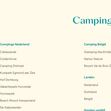
Campings
Campings Nederland
Camping België
Callassande
Glamping Neufchât
Coldenhove
Namur Nature
Camping Dishoek
Resort Val de Bois 
Kustpark Egmond aan Zee
Landen
Hof Domburg
Nederland
Vakantiepark Hunzedal
Duitsland
Hunzepark
België
Beach Resort Kamperland
De Katjeskelder
Soorten verblijf