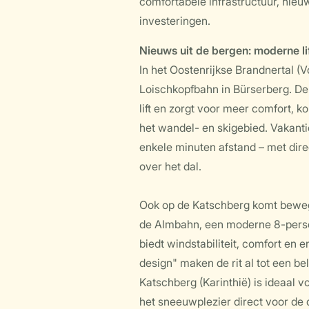
comfortabele infrastructuur, nieu
investeringen.
Nieuws uit de bergen: moderne li
In het Oostenrijkse Brandnertal (
Loischkopfbahn in Bürserberg. D
lift en zorgt voor meer comfort, k
het wandel- en skigebied. Vakanti
enkele minuten afstand – met direc
over het dal.
Ook op de Katschberg komt bewegi
de Almbahn, een moderne 8-persoo
biedt windstabiliteit, comfort en e
design" maken de rit al tot een b
Katschberg (Karinthië) is ideaal v
het sneeuwplezier direct voor de 