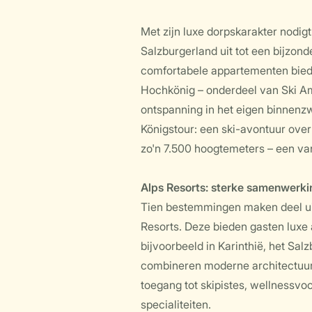
Met zijn luxe dorpskarakter nodigt
Salzburgerland uit tot een bijzond
comfortabele appartementen biede
Hochkönig – onderdeel van Ski Am
ontspanning in het eigen binnen
Königstour: een ski-avontuur ove
zo'n 7.500 hoogtemeters – een va
Alps Resorts: sterke samenwerki
Tien bestemmingen maken deel uit
Resorts. Deze bieden gasten luxe
bijvoorbeeld in Karinthië, het Sal
combineren moderne architectuur
toegang tot skipistes, wellnessvo
specialiteiten.