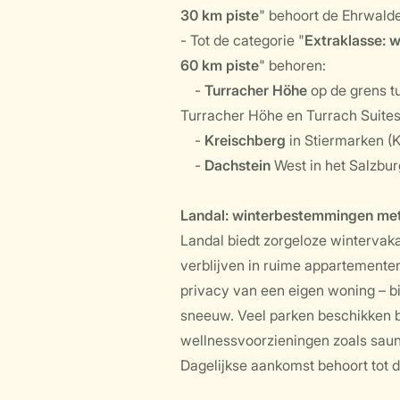
30 km piste
" behoort de Ehrwalde
- Tot de categorie "
Extraklasse: 
60 km piste
" behoren:
-
Turracher Höhe
op de grens t
Turracher Höhe en Turrach Suites
-
Kreischberg
in Stiermarken (
-
Dachstein
West in het Salzbu
Landal: winterbestemmingen met
Landal biedt zorgeloze wintervak
verblijven in ruime appartementen 
privacy van een eigen woning – bi
sneeuw. Veel parken beschikken 
wellnessvoorzieningen zoals sau
Dagelijkse aankomst behoort tot 