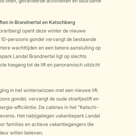
we liften, gevarieerde activiteiten en duurzame
ften in Brandnertal en Katschberg
Vorarlberg) opent deze winter de nieuwe
e 10-persoons gondel vervangt de bestaande
ortere wachttijden en een betere aansluiting op
epark Landal Brandnertal ligt op slechts
te toegang tot de lift en panoramisch uitzicht
ng in het winterseizoen met een nieuwe lift:
ns gondel, vervangt de oude stoeltjeslift en
nergie-efficiëntie. De cabines in het "Katschi-
elevenis. Het nabijgelegen vakantiepark Landal
oor families en actieve vakantiegangers die
deur willen beleven.