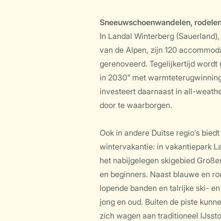
Sneeuwschoenwandelen, rodelen 
In Landal Winterberg (Sauerland),
van de Alpen, zijn 120 accommod
gerenoveerd. Tegelijkertijd wordt
in 2030” met warmteterugwinning,
investeert daarnaast in all-weath
door te waarborgen.
Ook in andere Duitse regio’s bied
wintervakantie: in vakantiepark L
het nabijgelegen skigebied Große
en beginners. Naast blauwe en rode
lopende banden en talrijke ski- 
jong en oud. Buiten de piste kunn
zich wagen aan traditioneel IJsst