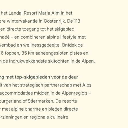
 het Landal Resort Maria Alm in het
ere wintervakantie in Oostenrijk. De 113
n directe toegang tot het skigebied
adé – en combineren alpine lifestyle met
zwembad en wellnessgedeelte. Ontdek de
r 6 toppen, 35 km aaneengesloten pistes en
n de indrukwekkendste skitochten in de Alpen.
ng met top-skigebieden voor de deur
 van het strategisch partnerschap met Alps
 accommodaties midden in de Alpenregio’s –
zburgerland of Stiermarken. De resorts
 met alpine charme en bieden directe
orzieningen en regionale culinaire