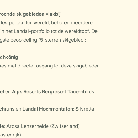
roonde skigebieden vlakbij
e testportaal ter wereld, behoren meerdere
in het Landal-portfolio tot de wereldtop*. De
ste beoordeling “5-sterren skigebied”:
ochkönig
es met directe toegang tot deze skigebieden
el
en
Alps Resorts Bergresort Tauernblick:
chruns
en
Landal Hochmontafon
: Silvretta
de
: Arosa Lenzerheide (Zwitserland)
ostenrijk)