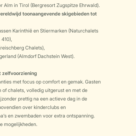
r Alm in Tirol (Bergresort Zugspitze Ehrwald).
wereldwijd toonaangevende skigebieden tot
ussen Karinthië en Stiermarken (Naturchalets
 410),
Kreischberg Chalets),
rgerland (Almdorf Dachstein West).
 zelfvoorziening
anties met focus op comfort en gemak. Gasten
of chalets, volledig uitgerust en met de
jzonder prettig na een actieve dag in de
bovendien over kinderclubs en
na’s en zwembaden voor extra ontspanning.
de mogelijkheden.