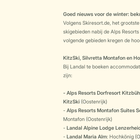
Goed nieuws voor de winter: bek
Volgens Skiresort.de, het grootst
skigebieden nabij de Alps Resorts 
volgende gebieden kregen de hoog
KitzSki, Silvretta Montafon en H
Bij Landal te boeken accommodati
zijn:
- Alps Resorts Dorfresort Kitzbüh
KitzSki
(Oostenrijk)
-
Alps Resorts Montafon Suites S
Montafon (Oostenrijk)
-
Landal Alpine Lodge Lenzerhei
-
Landal Maria Alm
: Hochkönig (O