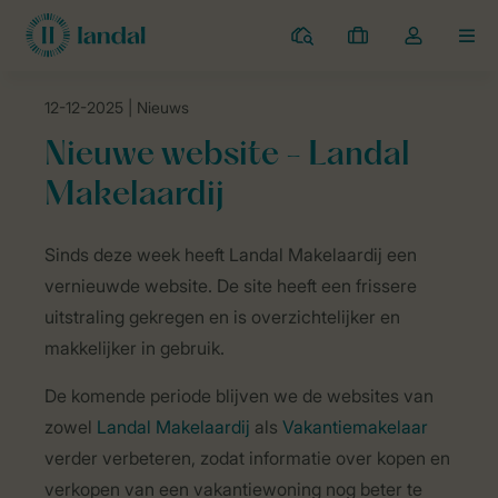
Campings
Mijn
Open
MEN
boekingen
de
dropdown
12-12-2025
| Nieuws
van
Landal Camping
Nieuws
Nieuwe website - Landal Makelaardij
mijn
Nieuwe website - Landal
account
Makelaardij
Sinds deze week heeft Landal Makelaardij een
vernieuwde website. De site heeft een frissere
uitstraling gekregen en is overzichtelijker en
makkelijker in gebruik.
De komende periode blijven we de websites van
zowel
Landal Makelaardij
als
Vakantiemakelaar
verder verbeteren, zodat informatie over kopen en
verkopen van een vakantiewoning nog beter te