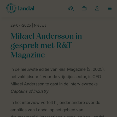
Campings
Mijn
Open
MEN
boekingen
de
dropdown
29-07-2025
| Nieuws
van
Landal Camping
Nieuws
Mikael Andersson in gesprek met R&T M
mijn
Mikael Andersson in
account
gesprek met R&T
Magazine
In de nieuwste editie van R&T Magazine (3, 2025),
het vaktijdschrift voor de vrijetijdssector, is CEO
Mikael Andersson te gast in de
interviewreeks
Captains of Industry
.
In het interview vertelt hij onder andere over de
ambities van Landal op het gebied van