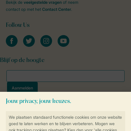
Bekijk de
veelgestelde vragen
of neem
contact op met het
Contact Center
.
Follow Us
facebook
twitter
instagram
youtube
Blijf op de hoogte
Veilig en snel online boeken
SSL certificaat