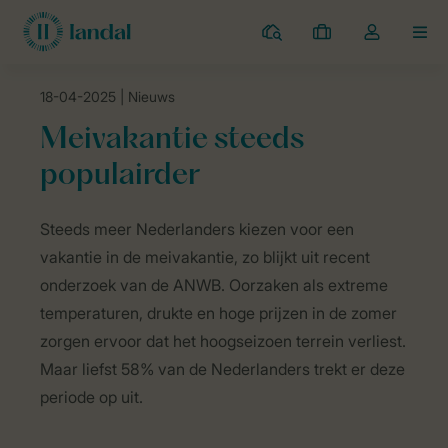
Campings
Mijn
Open
MEN
boekingen
de
dropdown
18-04-2025
| Nieuws
van
Landal Camping
Nieuws
Meivakantie steeds populairder
mijn
Meivakantie steeds
account
populairder
Steeds meer Nederlanders kiezen voor een
vakantie in de meivakantie, zo blijkt uit recent
onderzoek van de ANWB. Oorzaken als extreme
temperaturen, drukte en hoge prijzen in de zomer
zorgen ervoor dat het hoogseizoen terrein verliest.
Maar liefst 58% van de Nederlanders trekt er deze
periode op uit.