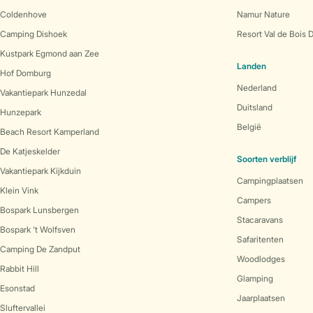
Coldenhove
Namur Nature
Camping Dishoek
Resort Val de Bois 
Kustpark Egmond aan Zee
Landen
Hof Domburg
Nederland
Vakantiepark Hunzedal
Duitsland
Hunzepark
België
Beach Resort Kamperland
De Katjeskelder
Soorten verblijf
Vakantiepark Kijkduin
Campingplaatsen
Klein Vink
Campers
Bospark Lunsbergen
Stacaravans
Bospark 't Wolfsven
Safaritenten
Camping De Zandput
Woodlodges
Rabbit Hill
Glamping
Esonstad
Jaarplaatsen
Sluftervallei