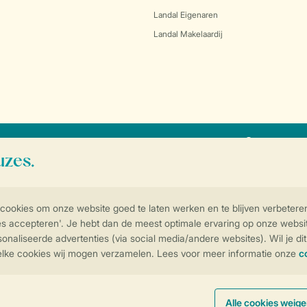
Landal Eigenaren
Landal Makelaardij
SSL certif
Controle over jouw gegevens & privac
Instellingen wijzigen
arden
Privacy notice
Cookies en banners
Disclaimer
Toegankelijkheid