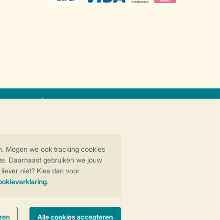
icaat
Veilige gegevensoverdracht
Veilige betaling
y
© 2026 Landal