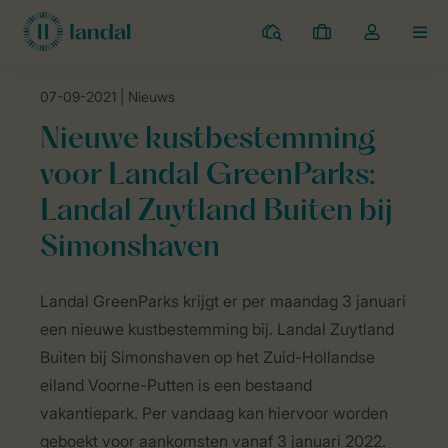
Campings
Mijn
Open
MEN
boekingen
de
dropdown
07-09-2021
| Nieuws
van
Landal Camping
Nieuws
Nieuwe kustbestemming voor Landal Gree
mijn
Nieuwe kustbestemming
account
voor Landal GreenParks:
Landal Zuytland Buiten bij
Simonshaven
ZTN
Landal GreenParks krijgt er per maandag 3 januari
Overview
een nieuwe kustbestemming bij. Landal Zuytland
Buiten bij Simonshaven op het Zuid-Hollandse
eiland Voorne-Putten is een bestaand
vakantiepark. Per vandaag kan hiervoor worden
geboekt voor aankomsten vanaf 3 januari 2022.