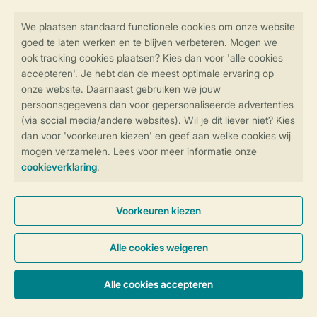
Veilig en snel online boeken
SSL certificaat
Veilige gegevensoverdracht
Veilige betaling
Controle over jouw gegevens &
privacy
Instellingen wijzigen
Algemene voorwaarden
Privacy notice
Cookies en banners
Disclaimer
Toegankelijkheid
© 2026 Landal