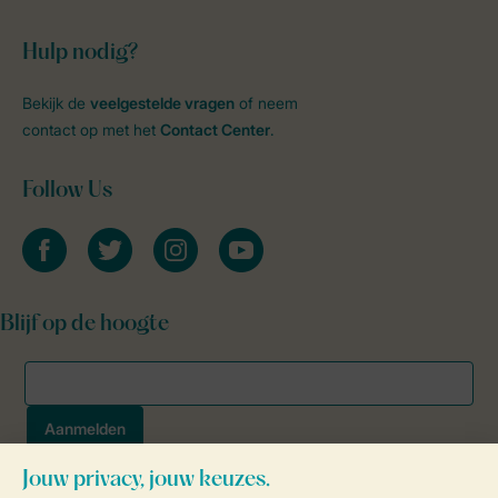
Hulp nodig?
Bekijk de
veelgestelde vragen
of neem
contact op met het
Contact Center
.
Follow Us
facebook
twitter
instagram
youtube
Blijf op de hoogte