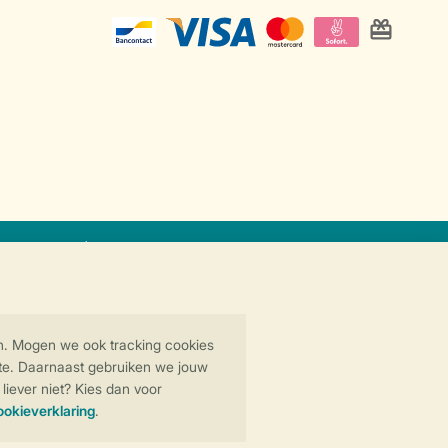
icaat
Veilige gegevensoverdracht
Veilige betaling
y
© 2026 Landal