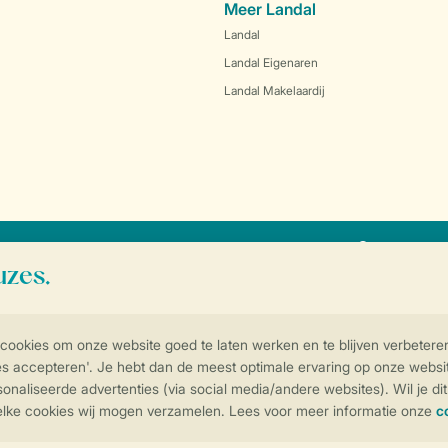
Meer Landal
Landal
Landal Eigenaren
Landal Makelaardij
SSL certif
Controle over jouw gegevens & privac
Instellingen wijzigen
arden
Privacy notice
Cookies en banners
Disclaimer
Toegankelijkheid