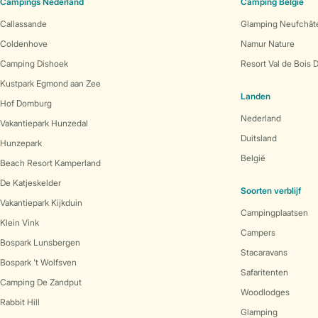
Campings Nederland
Camping België
Callassande
Glamping Neufchât
Coldenhove
Namur Nature
Camping Dishoek
Resort Val de Bois 
Kustpark Egmond aan Zee
Landen
Hof Domburg
Nederland
Vakantiepark Hunzedal
Duitsland
Hunzepark
België
Beach Resort Kamperland
De Katjeskelder
Soorten verblijf
Vakantiepark Kijkduin
Campingplaatsen
Klein Vink
Campers
Bospark Lunsbergen
Stacaravans
Bospark 't Wolfsven
Safaritenten
Camping De Zandput
Woodlodges
Rabbit Hill
Glamping